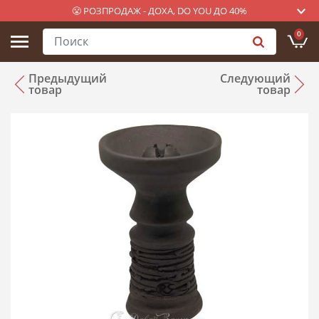
😤 РОЗПРОДАЖ - ДОХА, DO YOU ДО 40%
0
Предыдущий
Следующий
товар
товар