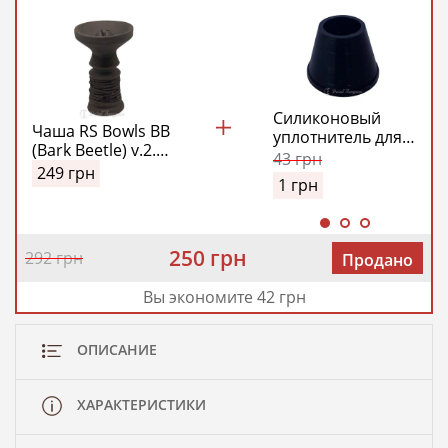
Силиконовый
Чаша RS Bowls BB
уплотнитель для
(Bark Beetle) v.2.0
чаши
43
грн
Maxi
249
грн
1
грн
250 грн
292 грн
Продано
Вы экономите 42 грн
ОПИСАНИЕ
ХАРАКТЕРИСТИКИ