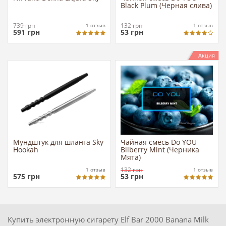
Black Plum (Черная слива)
739
грн
132
грн
1
отзыв
1
отзыв
591
грн
53
грн
Акция
Мундштук для шланга Sky
Чайная смесь Do YOU
Hookah
Bilberry Mint (Черника
Мята)
132
грн
1
отзыв
1
отзыв
575
грн
53
грн
Купить электронную сигарету Elf Bar 2000 Banana Milk