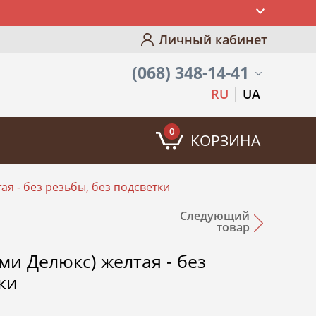
Личный кабинет
(068) 348-14-41
RU
UA
0
КОРЗИНА
ая - без резьбы, без подсветки
Следующий
товар
ми Делюкс) желтая - без
ки