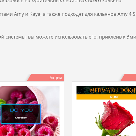
казалось на курительных свойствах всего кальяна.
тами Amy и Kaya, а также подходят для кальянов Amy 4 St
той системы, вы можете использовать его, приклеив к Э
Акция