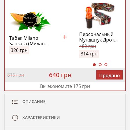
Персональный
Табак Milano
Мундштук Дротик
Sansara (Милано
Модель №1
489
грн
Сансара) 100 гр
326
грн
(Drotick Personal
314
грн
Model №1)
(Оранжевый)
640 грн
815 грн
Продано
Вы экономите 175 грн
ОПИСАНИЕ
ХАРАКТЕРИСТИКИ