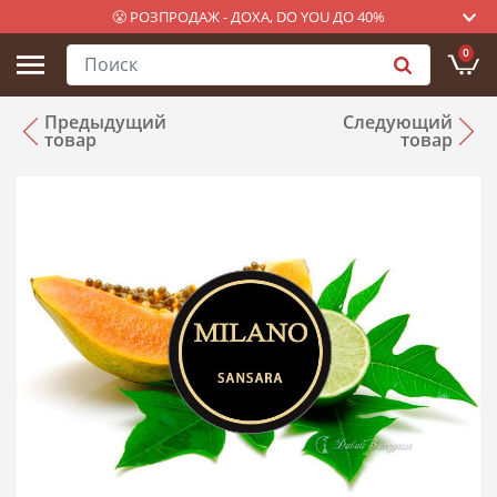
😤 РОЗПРОДАЖ - ДОХА, DO YOU ДО 40%
0
Предыдущий
Следующий
товар
товар