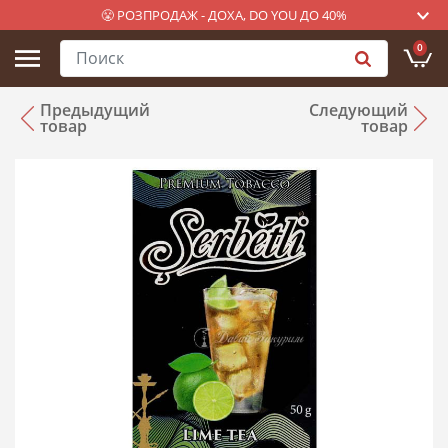
😤 РОЗПРОДАЖ - ДОХА, DO YOU ДО 40%
0
Предыдущий
Следующий
товар
товар