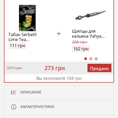
Щипцы для
Табак Serbetli
кальяна Yahya
Lime Tea
(металлик)
266
грн
(Щербетли Лайм
111
грн
162
грн
Чай)
273 грн
377 грн
Продано
Вы экономите 104 грн
ОПИСАНИЕ
ХАРАКТЕРИСТИКИ