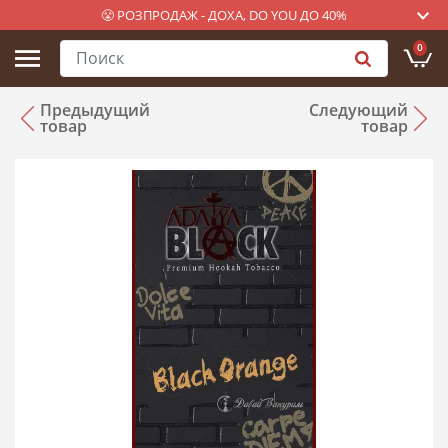
😤 РОЗПРОДАЖ - ДОХА, DO YOU ДО 40%
0
Предыдущий
Следующий
товар
товар