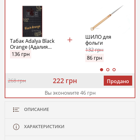
ШИЛО для
Табак Adalya Black
фольги
Orange (Адалия
132
грн
Черный
136
грн
86
грн
Апельсин)
222 грн
268 грн
Продано
Вы экономите 46 грн
ОПИСАНИЕ
ХАРАКТЕРИСТИКИ