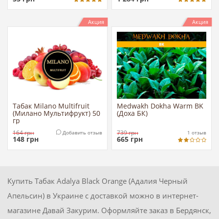
Акция
Акция
Табак Milano Multifruit
Medwakh Dokha Warm BK
(Милано Мультифрукт) 50
(Доха БК)
гр
164
грн
739
грн
Добавить отзыв
1
отзыв
148
грн
665
грн
Купить Табак Adalya Black Orange (Адалия Черный
Апельсин) в Украине с доставкой можно в интернет-
магазине Давай Закурим. Оформляйте заказ в Бердянск,