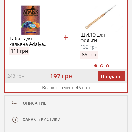
ШИЛО для
Табак для
фольги
кальяна Adalya
132
грн
Blue Orange
111
грн
86
грн
(Адалия Синий
Апельсин)
197 грн
243 грн
Продано
Вы экономите 46 грн
ОПИСАНИЕ
ХАРАКТЕРИСТИКИ