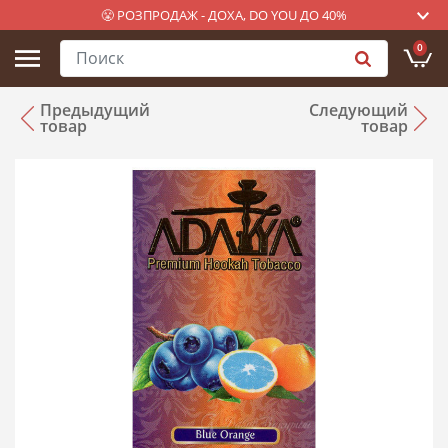
😤 РОЗПРОДАЖ - ДОХА, DO YOU ДО 40%
0
Предыдущий
Следующий
товар
товар