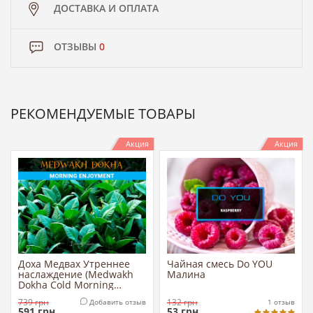
ДОСТАВКА И ОПЛАТА
ОТЗЫВЫ
0
РЕКОМЕНДУЕМЫЕ ТОВАРЫ
Акция
Акция
Доха Медвах Утреннее
Чайная смесь Do YOU
наслаждение (Medwakh
Малина
Dokha Cold Morning
Enjoyment)
739
грн
132
грн
Добавить отзыв
1
отзыв
591
грн
53
грн