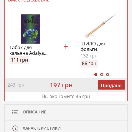
ШИЛО для
Табак для
фольги
кальяна Adalya
132
грн
Blueberry Mint
111
грн
86
грн
(Адалия Черника
Мята)
197 грн
243 грн
Продано
Вы экономите 46 грн
ОПИСАНИЕ
ХАРАКТЕРИСТИКИ