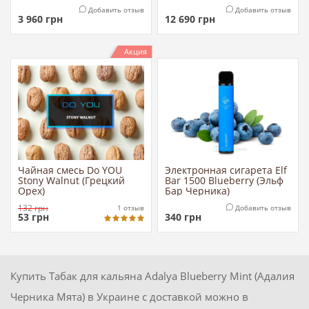
Добавить отзыв
Добавить отзыв
3 960
грн
12 690
грн
Акция
Чайная смесь Do YOU
Электронная сигарета Elf
Stony Walnut (Грецкий
Bar 1500 Blueberry (Эльф
Орех)
Бар Черника)
132
грн
1
отзыв
Добавить отзыв
53
грн
340
грн
Купить Табак для кальяна Adalya Blueberry Mint (Адалия
Черника Мята) в Украине с доставкой можно в