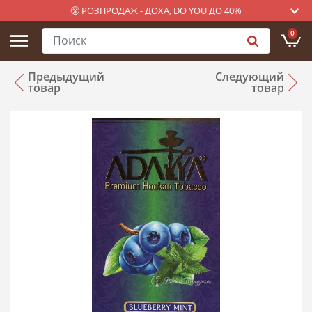
😤 РОЗПРОДАЖ - ДОХА, DO YOU ДО 40%
0
Предыдущий
Следующий
товар
товар