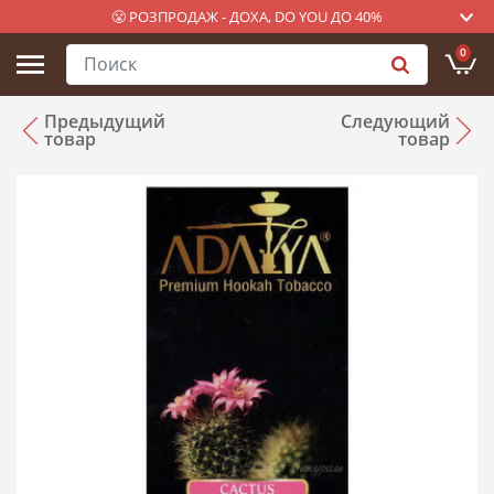
😤 РОЗПРОДАЖ - ДОХА, DO YOU ДО 40%
0
Предыдущий
Следующий
товар
товар