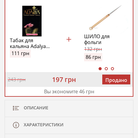
ШИЛО для
Табак для
фольги
кальяна Adalya
132
грн
Cactus (Адалия
111
грн
86
грн
Кактус)
197 грн
243 грн
Продано
Вы экономите 46 грн
ОПИСАНИЕ
ХАРАКТЕРИСТИКИ