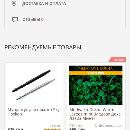
ДОСТАВКА И ОПЛАТА
ОТЗЫВЫ
0
РЕКОМЕНДУЕМЫЕ ТОВАРЫ
Акция
Мундштук для шланга Sky
Medwakh Dokha Warm
Hookah
Lazeez mint (Медвах Доха
Лазиз Минт)
739
грн
1
отзыв
Добавить отзыв
575
грн
665
грн