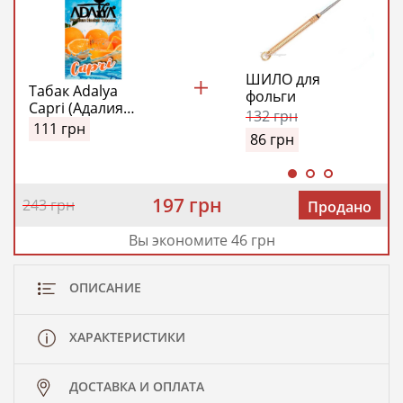
ШИЛО для
Табак Adalya
фольги
Capri (Адалия
132
грн
Капри)
111
грн
86
грн
197 грн
243 грн
Продано
Вы экономите 46 грн
ОПИСАНИЕ
ХАРАКТЕРИСТИКИ
ДОСТАВКА И ОПЛАТА