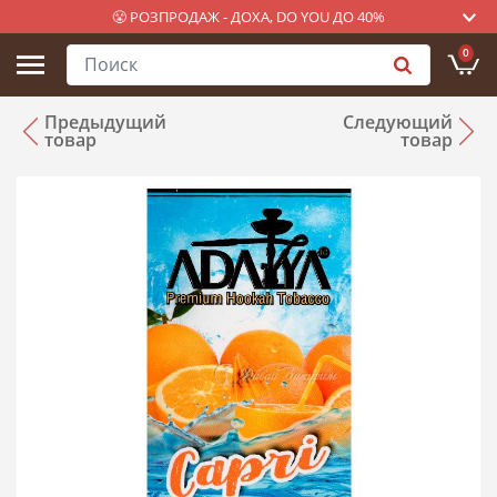
😤 РОЗПРОДАЖ - ДОХА, DO YOU ДО 40%
0
Предыдущий
Следующий
товар
товар