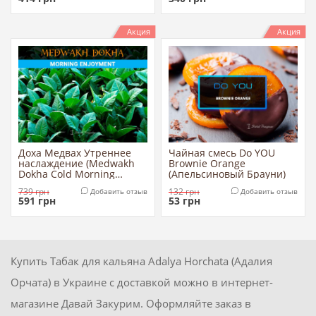
Акция
Акция
Доха Медвах Утреннее
Чайная смесь Do YOU
наслаждение (Medwakh
Brownie Orange
Dokha Cold Morning
(Апельсиновый Брауни)
Enjoyment)
739
грн
132
грн
Добавить отзыв
Добавить отзыв
591
грн
53
грн
Купить Табак для кальяна Adalya Horchata (Адалия
Орчата) в Украине с доставкой можно в интернет-
магазине Давай Закурим. Оформляйте заказ в