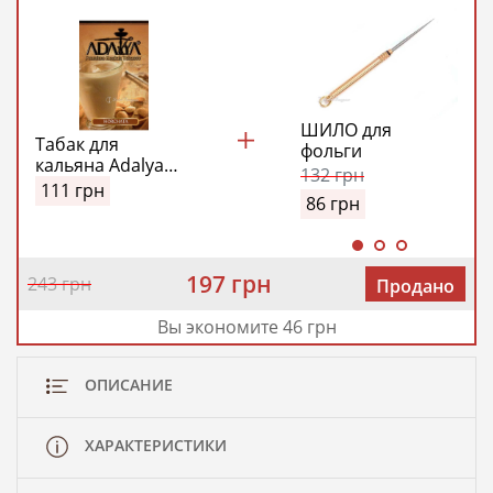
ШИЛО для
Табак для
фольги
кальяна Adalya
132
грн
Horchata (Адалия
111
грн
86
грн
Орчата)
197 грн
243 грн
Продано
Вы экономите 46 грн
ОПИСАНИЕ
ХАРАКТЕРИСТИКИ