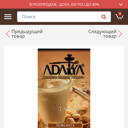
😤 РОЗПРОДАЖ - ДОХА, DO YOU ДО 40%
0
Предыдущий
Следующий
товар
товар