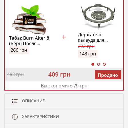
Держатель
Табак Burn After 8
калауда для
(Берн После
фруктовых чаш
222
грн
Восьми)
266
грн
143
грн
409 грн
488 грн
Продано
Вы экономите 79 грн
ОПИСАНИЕ
ХАРАКТЕРИСТИКИ