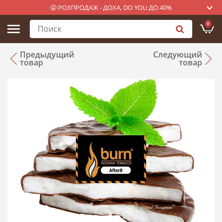
😤 РОЗПРОДАЖ - ДОХА, DO YOU ДО 40%
0
Предыдущий
Следующий
товар
товар