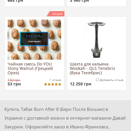
665
грн
3 960
грн
Акция
Чайная смесь Do YOU
Шахта для кальяна
Stony Walnut (Грецкий
Wookah - QLS Tenebris
Орех)
(Вука Тенебрис)
132
грн
1
отзыв
Добавить отзыв
53
грн
12 250
грн
Купить Табак Burn After 8 (Берн После Восьми) в
Украине с доставкой можно в интернет-магазине Давай
Закурим. Оформляйте заказ в Ивано-Франковск,