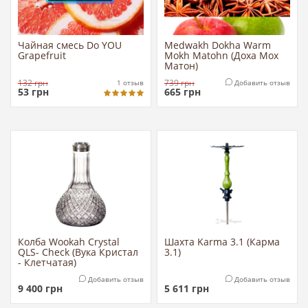
Чайная смесь Do YOU
Medwakh Dokha Warm
Grapefruit
Mokh Matohn (Доха Мох
Матон)
132
грн
739
грн
1
отзыв
Добавить отзыв
53
грн
665
грн
Колба Wookah Crystal
Шахта Karma 3.1 (Карма
QLS- Check (Вука Кристал
3.1)
- Клетчатая)
Добавить отзыв
Добавить отзыв
9 400
грн
5 611
грн