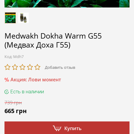
Medwakh Dokha Warm G55
(Медвах Доха Г55)
Код:
Mdh7
Добавить отзыв
Акция: Лови момент
Есть в наличии
739
грн
665
грн
Купить