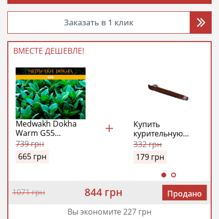
ВМЕСТЕ ДЕШЕВЛЕ!
Medwakh Dokha
Купить
Warm G55
курительную
(Медвах Доха Г55)
трубку Медвах
739
грн
332
грн
Классик (Classic
665
грн
179
грн
Medwakh Pipe)
844 грн
1071 грн
Продано
Вы экономите 227 грн