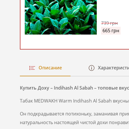
Al Sabah
(Медвах
Доха
Индихаш
739
грн
Аль-
665
грн
Сабах)
Описание
Характерист
Купить Доху – Indihash Al Sabah – топовые вк
Табак MEDWAKH Warm Indihash Al Sabah вкусны
Он подкрадывается потихоньку, заманивая при
натуральность настоящей чистой дохи понрав