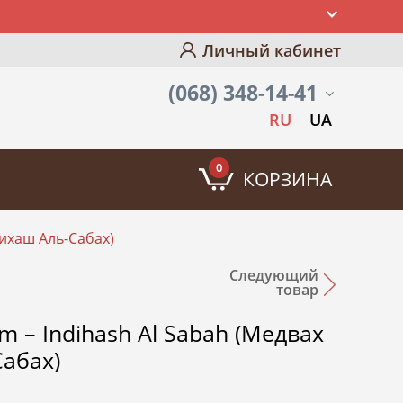
Личный кабинет
(068) 348-14-41
RU
UA
0
КОРЗИНА
ихаш Аль-Сабах)
Следующий
товар
 – Indihash Al Sabah (Медвах
абах)