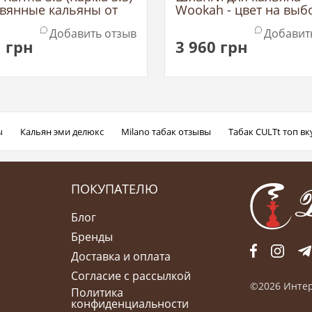
евянные кальяны от
Wookah - цвет на выб
нского производителя
Добавить отзыв
Добавит
1
грн
3 960
грн
ы
Кальян эми делюкс
Milano табак отзывы
Табак CULTt топ вк
ПОКУПАТЕЛЮ
Блог
Бренды
Доставка и оплата
Согласие с рассылкой
©2026 Интер
Политика
конфиденциальности