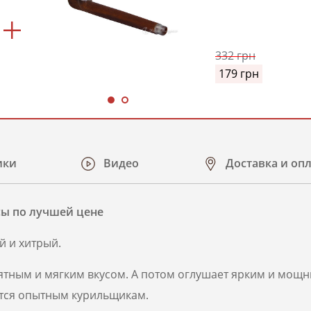
Классик
(Classic
Medwakh
Pipe)
332
грн
179
грн
ики
Видео
Доставка и оп
усы по лучшей цене
й и хитрый.
ятным и мягким вкусом. А потом оглушает ярким и мощ
ится опытным курильщикам.