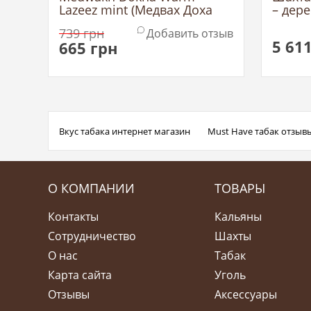
Lazeez mint (Медвах Доха
– дер
Лазиз Минт)
украи
739
грн
Добавить отзыв
5 61
665
грн
Вкус табака интернет магазин
Must Have табак отзыв
О КОМПАНИИ
ТОВАРЫ
Контакты
Кальяны
Сотрудничество
Шахты
О нас
Табак
Карта сайта
Уголь
Отзывы
Аксессуары