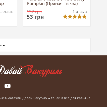
ор
Pumpkin (Пряная Тыква)
132
грн
ь отзыв
1
отзыв
53
грн
усы
нет-магазин Давай Закурим – табак и все для кальяна