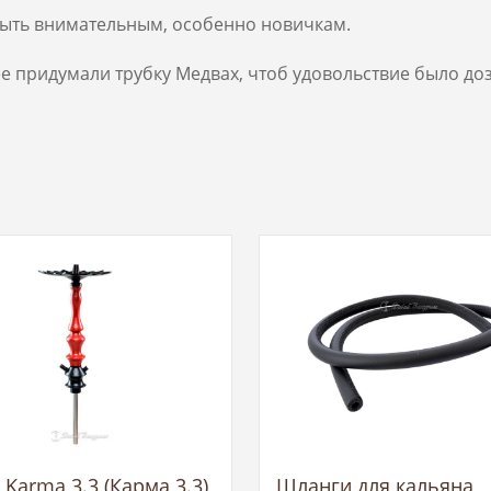
быть внимательным, особенно новичкам.
ее придумали трубку Медвах, чтоб удовольствие было д
Karma 3.3 (Карма 3.3)
Шланги для кальяна