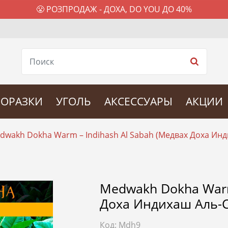
😤 РОЗПРОДАЖ - ДОХА, DO YOU ДО 40%
ОРАЗКИ
УГОЛЬ
АКСЕССУАРЫ
АКЦИИ
dwakh Dokha Warm – Indihash Al Sabah (Медвах Доха Инд
Medwakh Dokha Warm
Доха Индихаш Аль-С
Код:
Mdh9