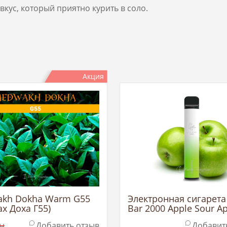
кус, который приятно курить в соло.
Акция
kh Dokha Warm G55
Электронная сигарета 
х Доха Г55)
Bar 2000 Apple Sour A
(Эльф Бар Кислое Ябл
н
Добавить отзыв
Добавит