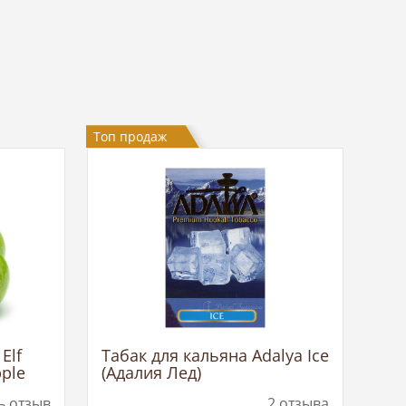
Топ продаж
Elf
Табак для кальяна Adalya Ice
pple
(Адалия Лед)
око)
ь отзыв
2
отзыва