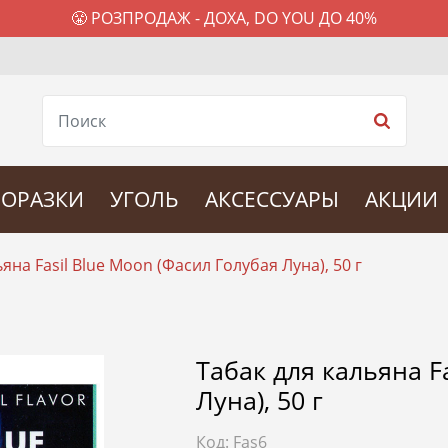
😤 РОЗПРОДАЖ - ДОХА, DO YOU ДО 40%
ОРАЗКИ
УГОЛЬ
АКСЕССУАРЫ
АКЦИИ
яна Fasil Blue Moon (Фасил Голубая Луна), 50 г
Табак для кальяна F
Луна), 50 г
Код:
Fas6