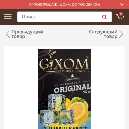
😤 РОЗПРОДАЖ - ДОХА, DO YOU ДО 40%
0
Предыдущий
Следующий
товар
товар