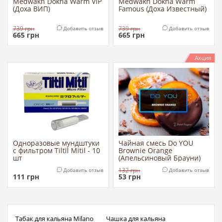
Medwakh Dokha Warm VIP
Medwakh Dokha Warm
(Доха ВИП)
Famous (Доха Известный)
739
грн
739
грн
Добавить отзыв
Добавить отзыв
665
грн
665
грн
Акция
Одноразовые мундштуки
Чайная смесь Do YOU
с фильтром Tiltil Mitil - 10
Brownie Orange
шт
(Апельсиновый Брауни)
132
грн
Добавить отзыв
Добавить отзыв
111
грн
53
грн
Табак для кальяна Milano
Чашка для кальяна