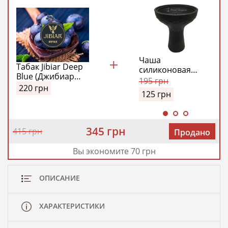
Чаша
Табак Jibiar Deep
силиконовая
Blue (Джибиар
Classic Kaloud
195
грн
Темный Синий)
220
грн
Edition
125
грн
100 гр
345 грн
415 грн
Продано
Вы экономите 70 грн
ОПИСАНИЕ
ХАРАКТЕРИСТИКИ