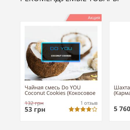
Акция
Чайная смесь Do YOU
Шахта
Coconut Cookies (Кокосовое
(Карм
Печенье)
132
грн
1
отзыв
5 76
53
грн