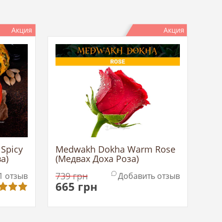
Акция
Акция
Spicy
Medwakh Dokha Warm Rose
а)
(Медвах Доха Роза)
739
грн
1
отзыв
Добавить отзыв
665
грн