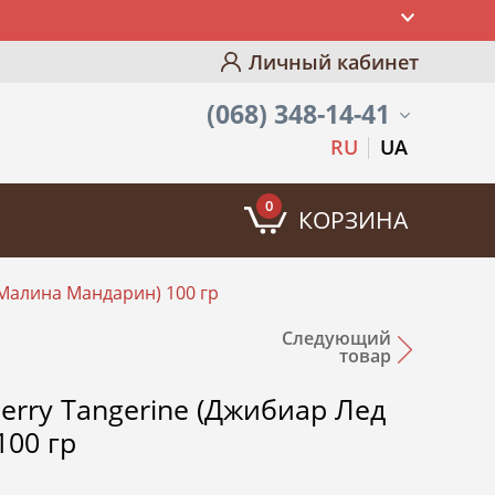
Личный кабинет
(068) 348-14-41
RU
UA
0
КОРЗИНА
д Малина Мандарин) 100 гр
Следующий
товар
pberry Tangerine (Джибиар Лед
00 гр