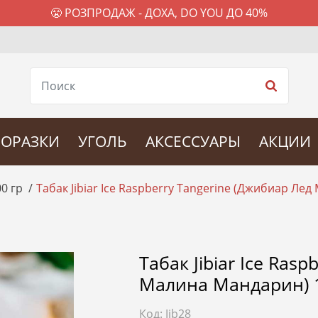
😤 РОЗПРОДАЖ - ДОХА, DO YOU ДО 40%
ОРАЗКИ
УГОЛЬ
АКСЕССУАРЫ
АКЦИИ
00 гр
Табак Jibiar Ice Raspberry Tangerine (Джибиар Ле
Табак Jibiar Ice Ras
Малина Мандарин) 1
Код:
Jib28