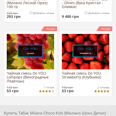
(Милано Лесной Орех)
- Olives (Вука Кристал -
100 гр
Оливки)
326
грн
Добавить отзыв
Добавить отзыв
293
грн
9 400
грн
Акция
Акция
Чайная смесь Do YOU
Чайная смесь Do YOU
Lollipops (Виноградные
Strawberry (Клубника)
Леденцы)
132
грн
132
грн
1
отзыв
2
отзыва
53
грн
53
грн
Купить Табак Milano Choco Kids (Милано Шоко Детки)