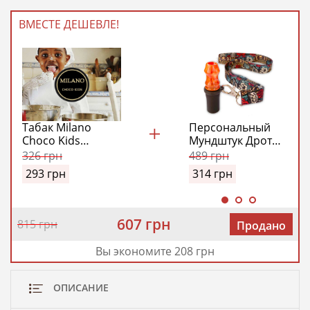
ВМЕСТЕ ДЕШЕВЛЕ!
Табак Milano
Персональный
Choco Kids
Мундштук Дротик
(Милано Шоко
Модель №1
326
грн
489
грн
Детки) 100 гр
(Drotick Personal
293
грн
314
грн
Model №1)
(Оранжевый)
607 грн
815 грн
Продано
Вы экономите 208 грн
ОПИСАНИЕ