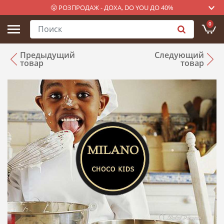
😤 РОЗПРОДАЖ - ДОХА, DO YOU ДО 40%
0
Предыдущий
Следующий
товар
товар