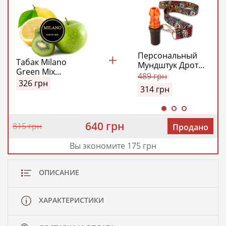
Персональный
Табак Milano
Мундштук Дротик
Green Mix
Модель №1
489
грн
(Милано Зеленый
326
грн
(Drotick Personal
314
грн
Микс) 100 гр
Model №1)
(Оранжевый)
640 грн
815 грн
Продано
Вы экономите 175 грн
ОПИСАНИЕ
ХАРАКТЕРИСТИКИ