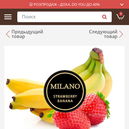
😤 РОЗПРОДАЖ - ДОХА, DO YOU ДО 40%
0
Предыдущий
Следующий
товар
товар