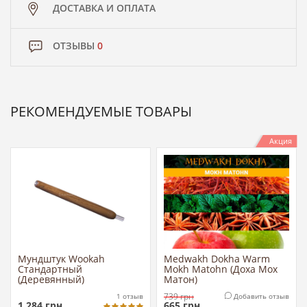
ДОСТАВКА И ОПЛАТА
ОТЗЫВЫ
0
РЕКОМЕНДУЕМЫЕ ТОВАРЫ
Акция
Мундштук Wookah
Medwakh Dokha Warm
Стандартный
Mokh Matohn (Доха Мох
(Деревянный)
Матон)
739
грн
1
отзыв
Добавить отзыв
1 284
грн
665
грн