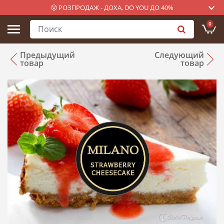
😤 РОЗПРОДАЖ - ДОХА, DO YOU ДО 40%
0
Предыдущий
Следующий
товар
товар