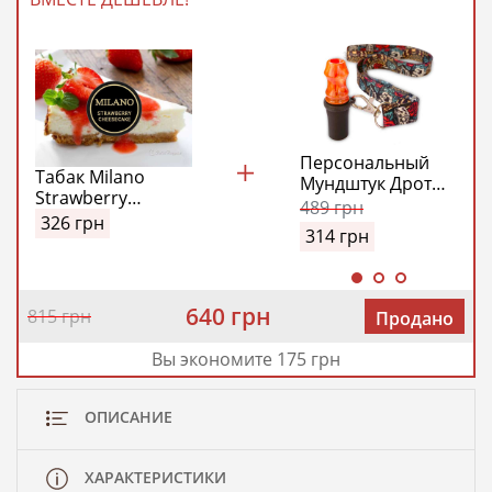
Персональный
Табак Milano
Мундштук Дротик
Strawberry
Модель №1
489
грн
Cheesecake
326
грн
(Drotick Personal
314
грн
(Милано
Model №1)
Клубничный
(Оранжевый)
Чизкейк) 100 гр
640 грн
815 грн
Продано
Вы экономите 175 грн
ОПИСАНИЕ
ХАРАКТЕРИСТИКИ