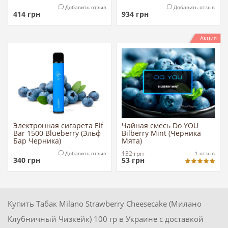
Молоко)
Добавить отзыв
Добавить отзыв
414
грн
934
грн
Акция
Электронная сигарета Elf
Чайная смесь Do YOU
Bar 1500 Blueberry (Эльф
Bilberry Mint (Черника
Бар Черника)
Мята)
132
грн
Добавить отзыв
1
отзыв
340
грн
53
грн
Купить Табак Milano Strawberry Cheesecake (Милано
Клубничный Чизкейк) 100 гр в Украине с доставкой