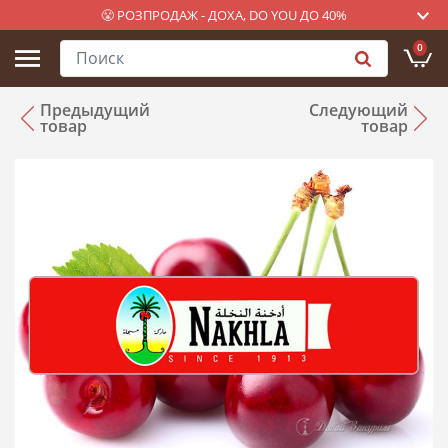
😤 РОЗПРОДАЖ - ДОХА, DO YOU ДО 40%
0
Предыдущий
Следующий
товар
товар