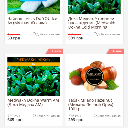
Чайная смесь Do YOU Ice
Доха Медвах Утреннее
Ax (Мятная Жвачка)
наслаждение (Medwakh
Dokha Cold Morning
Enjoyment)
132
грн
739
грн
Добавить отзыв
Добавить отзыв
53
грн
591
грн
Акция
Акция
Medwakh Dokha Warm AM
Табак Milano Hazelnut
(Доха Медвах АМ)
(Милано Лесной Орех)
100 гр
739
грн
326
грн
Добавить отзыв
Добавить отзыв
665
грн
293
грн