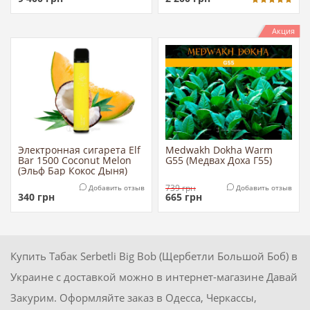
Акция
Электронная сигарета Elf
Medwakh Dokha Warm
Bar 1500 Coconut Melon
G55 (Медвах Доха Г55)
(Эльф Бар Кокос Дыня)
739
грн
Добавить отзыв
Добавить отзыв
340
грн
665
грн
Купить Табак Serbetli Big Bob (Щербетли Большой Боб) в
Украине с доставкой можно в интернет-магазине Давай
Закурим. Оформляйте заказ в Одесса, Черкассы,