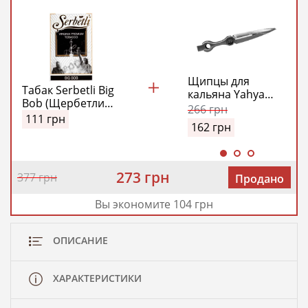
Щипцы для
Табак Serbetli Big
кальяна Yahya
Bob (Щербетли
(металлик)
266
грн
Большой Боб)
111
грн
162
грн
273 грн
377 грн
Продано
Вы экономите 104 грн
ОПИСАНИЕ
ХАРАКТЕРИСТИКИ