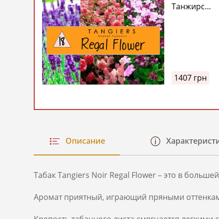
Танжирс
Королевски
Цветок (18
Tangiers Noi
Regal Flower
50/250г
1407
грн
Описание
Характерист
Табак Tangiers Noir Regal Flower – это в боль
Аромат приятный, играющий пряными оттенками
Крепость табачного листа смягчается легкими 