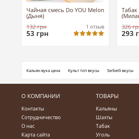
Чайная смесь Do YOU Melon
Табак 
(Дыня)
(Мила
гр
132
грн
326
гр
1
отзыв
53
грн
293
Кальян вука цена
Культ топ вкусы
Serbetli вкусы
О КОМПАНИИ
ТОВАРЫ
Контакты
Кальяны
Сотрудничество
Шахты
О нас
Табак
Карта сайта
Уголь