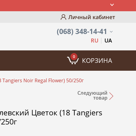
Личный кабинет
(068) 348-14-41
RU
UA
0
КОРЗИНА
Tangiers Noir Regal Flower) 50/250г
Следующий
товар
евский Цветок (18 Tangiers
/250г