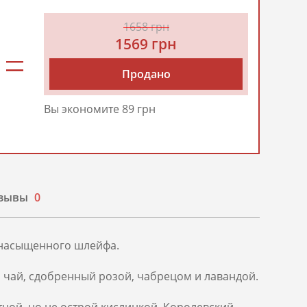
1658 грн
1569 грн
Продано
Вы экономите 89 грн
зывы
0
, насыщенного шлейфа.
 чай, сдобренный розой, чабрецом и лавандой.
тной, но не острой кислинкой. Королевский