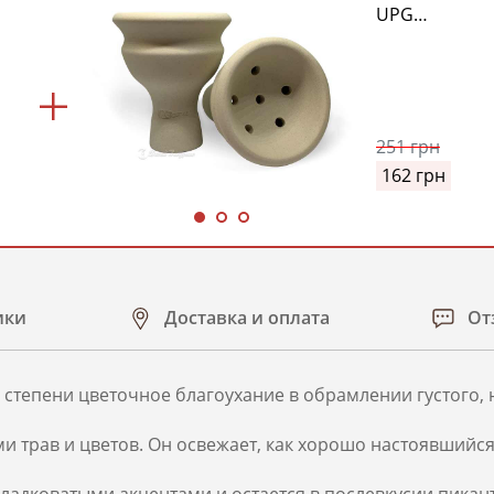
UPG
й
(Upgrade
Form)
r
)
251
грн
162
грн
ики
Доставка и оплата
От
шей степени цветочное благоухание в обрамлении густого
 трав и цветов. Он освежает, как хорошо настоявшийся
сладковатыми акцентами и остается в послевкусии пикан