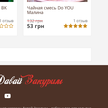
 BK
Чайная смесь Do YOU
Малина
132
грн
1
отзыв
1
отзыв
53
грн